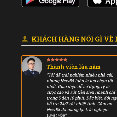
KHÁCH HÀNG NÓI GÌ VỀ
Thành viên lâu năm
“Tôi đã trải nghiệm nhiều nhà cái,
nhưng New88 luôn là lựa chọn tốt
nhất. Giao diện dễ sử dụng, tỷ lệ
cược cao và rút tiền siêu nhanh chỉ
trong 5 đến 10 phút. Đặc biệt, đội ng
hỗ trợ 24/7 rất nhiệt tình. Cảm ơn
New88 đã mang lại trải nghiệm
tuyệt vời!”