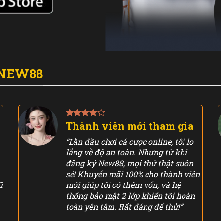
 NEW88
Thành viên mới tham gia
“Lần đầu chơi cá cược online, tôi lo
lắng về độ an toàn. Nhưng từ khi
đăng ký New88, mọi thứ thật suôn
sẻ! Khuyến mãi 100% cho thành viên
ũ
mới giúp tôi có thêm vốn, và hệ
thống bảo mật 2 lớp khiến tôi hoàn
toàn yên tâm. Rất đáng để thử!”