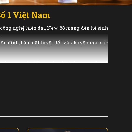
ố 1 Việt Nam
 công nghệ hiện đại, New 88 mang đến hệ sinh
.
 ổn định, bảo mật tuyệt đối và khuyến mãi cực
dịch nạp – rút diễn ra nhanh chóng, an toàn và
 đầu miễn phí lên đến 8888k, cùng hàng loạt
p, nơi casino New88 và hàng trăm trò chơi trực