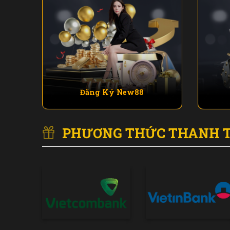
Đăng Ký New88
PHƯƠNG THỨC THANH 