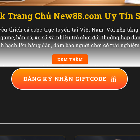
k Trang Chủ New88.com Uy Tín S
êu thích cá cược trực tuyến tại Việt Nam. Với nền tảng
t game, bắn cá, xổ số và nhiều trò chơi đổi thưởng hấp dẫn
nh bạch lên hàng đầu, đảm bảo người chơi có trải nghiệm
XEM THÊM
 hoạt động hợp pháp tại Philippines, đảm bảo mọi giao 
ĐĂNG KÝ NHẬN GIFTCODE
hể đăng ký New88 ngay hôm nay để nhận ưu đãi nạp lần
https://intuitix.co/
để tham gia thế giới cá cược đẳng cấ