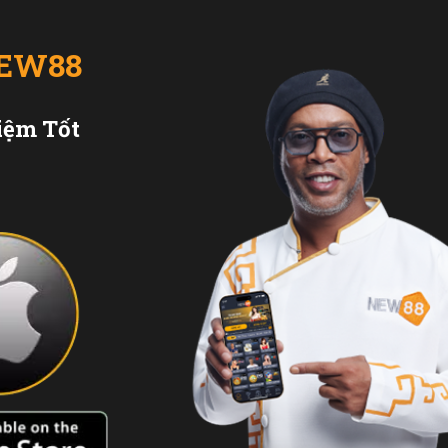
NEW88
iệm Tốt