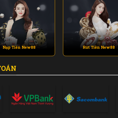
Nạp Tiền New88
Rút Tiền New88
TOÁN